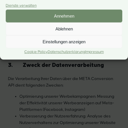
ausdrücklicher Einwilligung gemäß Art. 6 Abs. 1 lit. a DSGVO
Dienste verwalten
i.V.m. § 25 Abs. 1 TDDDG.
Annehmen
Die Einwilligung wird über ein Consent-Management-
System (Cookie-Banner) eingeholt, bevor die
Ablehnen
Datenübertragung an Meta erfolgt.
Einstellungen anzeigen
Die Einwilligung ist
freiwillig
und
nicht an die Nutzung oder
Funktionalität der App gebunden
.
Cookie Policy
Datenschutzerklärung
Impressum
3. Zweck der Datenverarbeitung
Die Verarbeitung Ihrer Daten über die META Conversion
API dient folgenden Zwecken:
Optimierung unserer Werbekampagnen: Messung
der Effektivität unserer Werbeanzeigen auf Meta-
Plattformen (Facebook, Instagram)
Verbesserung der Nutzererfahrung: Analyse des
Nutzerverhaltens zur Optimierung unserer Website