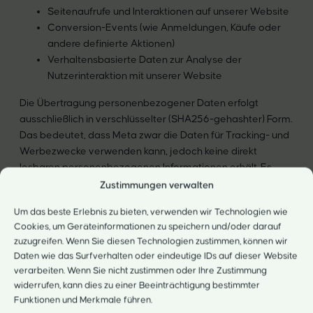
Seitenaufrufe und Interaktionen auf unserer Website
Conversion-Events (wie Anmeldungen, Käufe oder
andere definierte Aktionen)
Verhaltensbasierte Daten zur Analyse der
Nutzerinteraktion mit unserer Website
Die Übertragung personenbezogener Daten erfolgt
ausschließlich in verschlüsselter (SHA256-gehashter) Form.
Das bedeutet, dass Meta zwar die Daten für Tracking- und
Werbezwecke verwenden kann, jedoch keine direkt
lesbaren personenbezogenen Informationen erhält. Es
werden zu keinem Zeitpunkt Gesundheitsdaten an Meta
Zustimmungen verwalten
übermittelt.
Um das beste Erlebnis zu bieten, verwenden wir Technologien wie
Cookies, um Geräteinformationen zu speichern und/oder darauf
2. Rechtsgrundlage für die
zuzugreifen. Wenn Sie diesen Technologien zustimmen, können wir
Datenverarbeitung
Daten wie das Surfverhalten oder eindeutige IDs auf dieser Website
verarbeiten. Wenn Sie nicht zustimmen oder Ihre Zustimmung
widerrufen, kann dies zu einer Beeinträchtigung bestimmter
Die Verarbeitung der personenbezogenen Daten über die
Funktionen und Merkmale führen.
Meta Conversion API erfolgt ausschließlich auf Grundlage